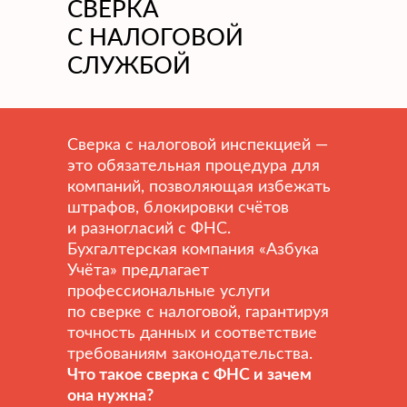
СВЕРКА
С НАЛОГОВОЙ
СЛУЖБОЙ
Сверка с налоговой инспекцией —
это обязательная процедура для
компаний, позволяющая избежать
штрафов, блокировки счётов
и разногласий с ФНС.
Бухгалтерская компания «Азбука
Учёта» предлагает
профессиональные услуги
по сверке с налоговой, гарантируя
точность данных и соответствие
требованиям законодательства.
Что такое сверка с ФНС и зачем
она нужна?