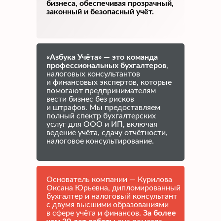
бизнеса, обеспечивая прозрачный,
законный и безопасный учёт.
«Азбука Учёта» — это команда
профессиональных бухгалтеров
,
налоговых консультантов
и финансовых экспертов, которые
помогают предпринимателям
вести бизнес без рисков
и штрафов. Мы предоставляем
полный спектр бухгалтерских
услуг для ООО и ИП, включая
ведение учёта, сдачу отчётности,
налоговое консультирование.
Основатель компании — Курилова
Оксана Юрьевна, дипломированный
бухгалтер и налоговый консультант
с двумя высшими образованиями
в сфере учёта и финансов.
За более